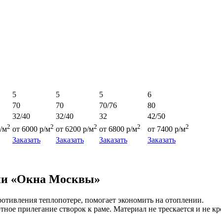
5
5
5
6
70
70
70/76
80
32/40
32/40
32
42/50
2
2
2
2
2
/м
от 6000 р/м
от 6200 р/м
от 6800 р/м
от 7400 р/м
Заказать
Заказать
Заказать
Заказать
нии «Окна Москвы»
отивления теплопотере, помогает экономить на отоплении.
ное прилегание створок к раме. Материал не трескается и не кр