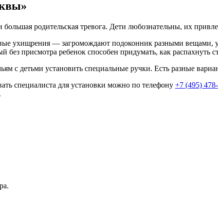
сквы»
 большая родительская тревога. Дети любознательны, их привлек
зные ухищрения — загромождают подоконник разными вещами, уб
ый без присмотра ребенок способен придумать, как распахнуть ст
мьям с детьми установить специальные ручки. Есть разные вари
ать специалиста для установки можно по телефону
+7 (495) 478
.
ра.